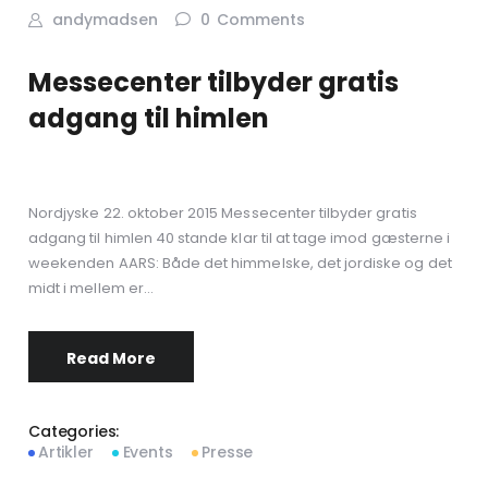
andymadsen
0
Comments
Messecenter tilbyder gratis
adgang til himlen
Nordjyske 22. oktober 2015 Messecenter tilbyder gratis
adgang til himlen 40 stande klar til at tage imod gæsterne i
weekenden AARS: Både det himmelske, det jordiske og det
midt i mellem er…
Read More
Categories:
Artikler
Events
Presse