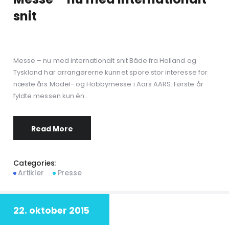
snit
Messe – nu med internationalt snit Både fra Holland og
Tyskland har arrangørerne kunnet spore stor interesse for
næste års Model- og Hobbymesse i Aars AARS: Første år
fyldte messen kun én…
Read More
Categories:
Artikler
Presse
22. oktober 2015