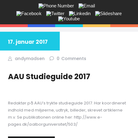
ANDY V.S. MADSEN:
KOMMUNIKATION, COACHING,
EVENTS, NETVÆRK,
17. januar 2017
Får du ikke sagt tingene på den rigtige måde? Savner du flere kunder
i butikken? Jeg hjælper dig!
andymadsen
0
Comments
AAU Studieguide 2017
Redaktør på AAU’s trykte studieguide 2017. Har koordineret
indhold med miljøerne, udtryk, billeder, skrevet artiklerne
m.v. Se publikationen online her: http://www.e-
pages.dk/aalborguniversitet/503/