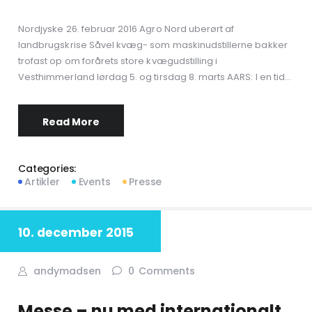
Nordjyske 26. februar 2016 Agro Nord uberørt af
landbrugskrise Såvel kvæg- som maskinudstillerne bakker
trofast op om forårets store kvægudstilling i
Vesthimmerland lørdag 5. og tirsdag 8. marts AARS: I en tid…
Read More
Categories:
Artikler
Events
Presse
10. december 2015
andymadsen
0
Comments
Messe – nu med internationalt