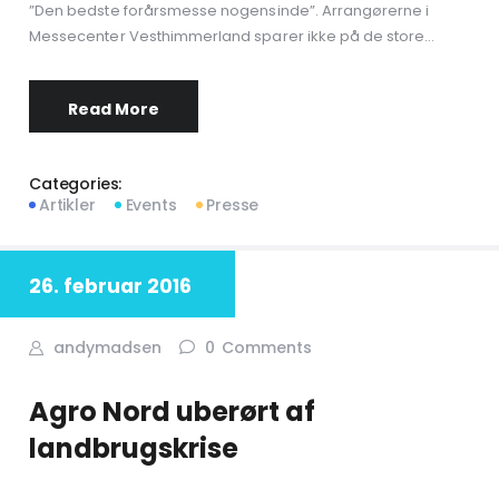
”Den bedste forårsmesse nogensinde”. Arrangørerne i
Messecenter Vesthimmerland sparer ikke på de store…
Read More
Categories:
Artikler
Events
Presse
26. februar 2016
andymadsen
0
Comments
Agro Nord uberørt af
landbrugskrise