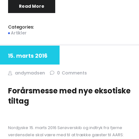
Read More
Categories:
Artikler
15. marts 2016
andymadsen
0
Comments
Forårsmesse med nye eksotiske
tiltag
Nordjyske 15. marts 2016 Sørøverskib og indtryk fra fjerne
verdensdele skal være med til at trække gæster til AARS: