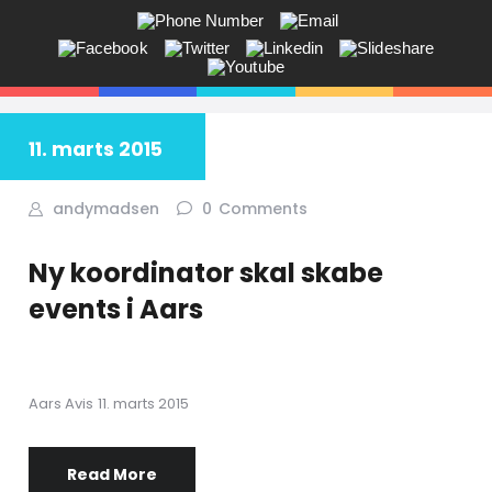
ANDY V.S. MADSEN:
KOMMUNIKATION, COACHING,
EVENTS, NETVÆRK,
11. marts 2015
Får du ikke sagt tingene på den rigtige måde? Savner du flere kunder
i butikken? Jeg hjælper dig!
andymadsen
0
Comments
Ny koordinator skal skabe
events i Aars
Aars Avis 11. marts 2015
Read More