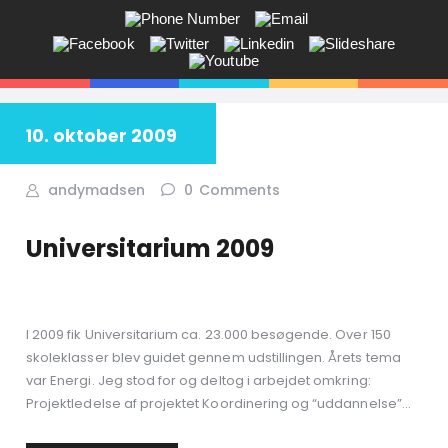
ANDY V.S. MADSEN:
KOMMUNIKATION, COACHING,
EVENTS, NETVÆRK,
10. oktober 2009
Får du ikke sagt tingene på den rigtige måde? Savner du flere kunder
i butikken? Jeg hjælper dig!
andymadsen
0
Comments
Universitarium 2009
I 2009 fik Universitarium ca. 23.000 besøgende. Over 150
skoleklasser blev guidet gennem udstillingen. Årets tema
var Energi. Jeg stod for og deltog i arbejdet omkring:
Projektledelse af projektet Koordinering og “uddannelse”…