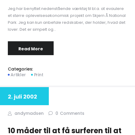
Jeg har benyttet nedenstående værktøj til bl.a. at evaulere
et større oplevelsesøkonomisk projekt om Skjern Å National
Park. Jeg kan kun anbefale redskaber, der holder, hvad det
lover. Det er simpelt og…
Read More
Categories:
Artikler
Print
2. juli 2002
andymadsen
0
Comments
10 måder til at få surferen til at