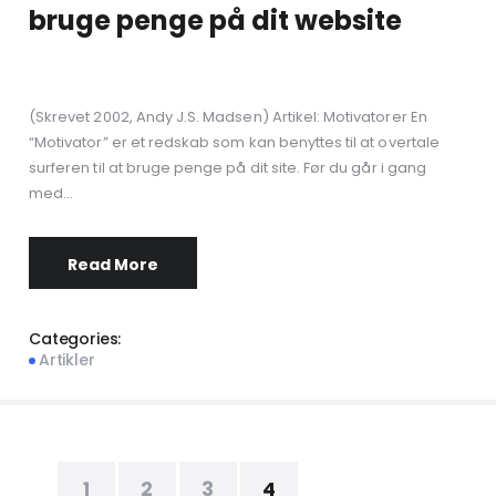
bruge penge på dit website
(Skrevet 2002, Andy J.S. Madsen) Artikel: Motivatorer En
“Motivator” er et redskab som kan benyttes til at overtale
surferen til at bruge penge på dit site. Før du går i gang
med…
Read More
Categories:
Artikler
1
2
3
4