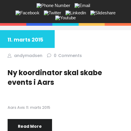
ANDY V.S. MADSEN:
KOMMUNIKATION, COACHING,
EVENTS, NETVÆRK,
11. marts 2015
Får du ikke sagt tingene på den rigtige måde? Savner du flere kunder
i butikken? Jeg hjælper dig!
andymadsen
0
Comments
Ny koordinator skal skabe
events i Aars
Aars Avis 11. marts 2015
Read More