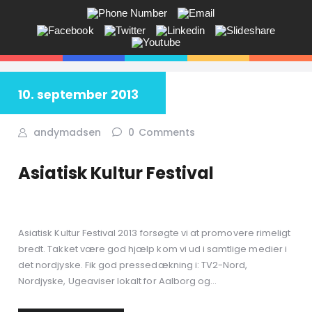
ANDY V.S. MADSEN:
KOMMUNIKATION, COACHING,
EVENTS, NETVÆRK,
10. september 2013
Får du ikke sagt tingene på den rigtige måde? Savner du flere kunder
i butikken? Jeg hjælper dig!
andymadsen
0
Comments
Asiatisk Kultur Festival
Asiatisk Kultur Festival 2013 forsøgte vi at promovere rimeligt
bredt. Takket være god hjælp kom vi ud i samtlige medier i
det nordjyske. Fik god pressedækning i: TV2-Nord,
Nordjyske, Ugeaviser lokalt for Aalborg og…