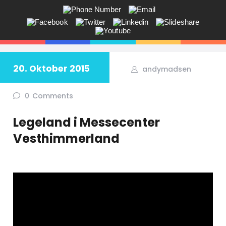
ANDY V.S. MADSEN:
KOMMUNIKATION, COACHING,
EVENTS, NETVÆRK,
20. Oktober 2015
andymadsen
Får du ikke sagt tingene på den rigtige måde? Savner du flere kunder
i butikken? Jeg hjælper dig!
0
Comments
Legeland i Messecenter
Vesthimmerland