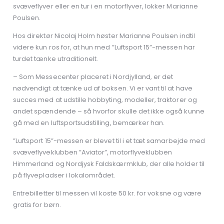
svæveflyver eller en tur i en motorflyver, lokker Marianne
Poulsen.
Hos direktør Nicolaj Holm høster Marianne Poulsen indtil
videre kun ros for, at hun med ”Luftsport 15”-messen har
turdet tænke utraditionelt.
– Som Messecenter placeret i Nordjylland, er det
nødvendigt at tænke ud af boksen. Vi er vant til at have
succes med at udstille hobbyting, modeller, traktorer og
andet spændende – så hvorfor skulle det ikke også kunne
gå med en luftsportsudstilling, bemærker han.
”Luftsport 15”-messen er blevet til i et tæt samarbejde med
svæveflyveklubben ”Aviator”, motorflyveklubben
Himmerland og Nordjysk Faldskærmklub, der alle holder til
på flyvepladser i lokalområdet.
Entrebilletter til messen vil koste 50 kr. for voksne og være
gratis for børn.