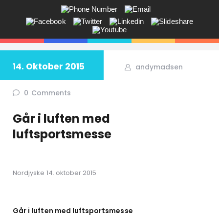
ANDY V.S. MADSEN:
KOMMUNIKATION, COACHING,
EVENTS, NETVÆRK,
14. Oktober 2015
andymadsen
Får du ikke sagt tingene på den rigtige måde? Savner du flere kunder
i butikken? Jeg hjælper dig!
0
Comments
Går i luften med
luftsportsmesse
Nordjyske 14. oktober 2015
Går i luften med luftsportsmesse