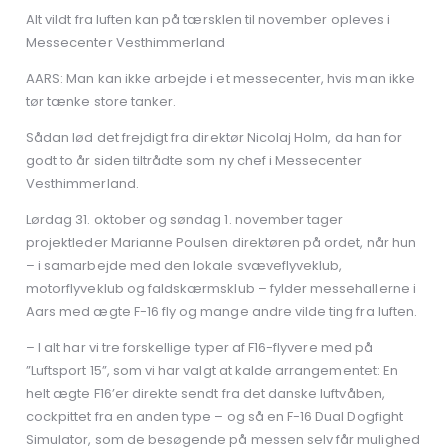
Alt vildt fra luften kan på tærsklen til november opleves i
Messecenter Vesthimmerland
AARS: Man kan ikke arbejde i et messecenter, hvis man ikke
tør tænke store tanker.
Sådan lød det frejdigt fra direktør Nicolaj Holm, da han for
godt to år siden tiltrådte som ny chef i Messecenter
Vesthimmerland.
Lørdag 31. oktober og søndag 1. november tager
projektleder Marianne Poulsen direktøren på ordet, når hun
– i samarbejde med den lokale svæveflyveklub,
motorflyveklub og faldskærmsklub – fylder messehallerne i
Aars med ægte F-16 fly og mange andre vilde ting fra luften.
– I alt har vi tre forskellige typer af F16-flyvere med på
”Luftsport 15”, som vi har valgt at kalde arrangementet: En
helt ægte F16’er direkte sendt fra det danske luftvåben,
cockpittet fra en anden type – og så en F-16 Dual Dogfight
Simulator, som de besøgende på messen selv får mulighed