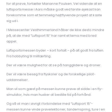
for at prøve, fortæller Marianne Poulsen. Vel vidende at en
luftsportsmesse i Aars måske godt ved første øjekast kan
forekomme som et temmelig højtflyvende projekt at kaste
sig ud i.
I Messecenter Vesthimmerland håber de ikke desto mindre
på, at de med ”Luftsport 15” har ramt et tema med bred
appel.
Luftsportsmessen byder – kort fortalt – på alt godt fra luften.
Fra hobbyting til militærting.
Der vil være mulighed for at se på hangglidere og droner.
Der vil være besøg fra flyskoler og de forskellige pilot-
uddannelser.
Man vil som gæst på messen kunne prøve at sidde i en fly-
simulator, hvis man husker at bestille tid på forhånd.
Og så vil man i øvrigt i forbindelse med ”Luftsport 15”-
messen kunne vinde prøvelektioner, tandemspring, ture i en