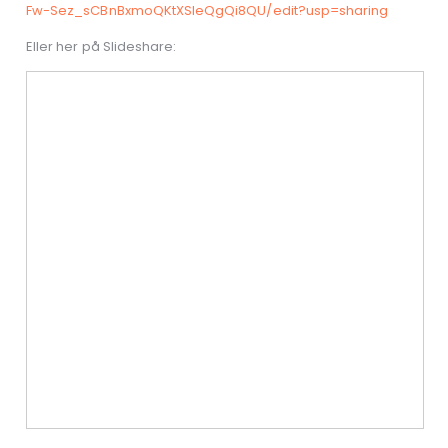
Fw-Sez_sCBnBxmoQKtXSleQgQi8QU/edit?usp=sharing
Eller her på Slideshare: