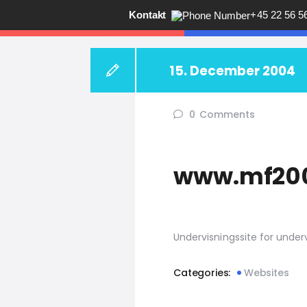
Kontakt
+45 22 56 5
ANDY V.S. MADS
15. December 2004
Får du ikke
0
Comments
www.mf20
Undervisningssite for underv
Categories:
Websites