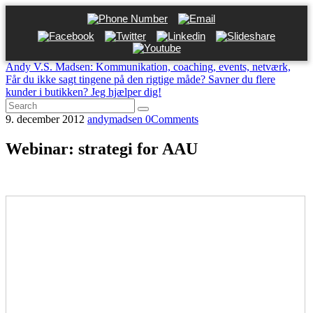
Andy V.S. Madsen: Kommunikation, coaching, events, netværk,
Får du ikke sagt tingene på den rigtige måde? Savner du flere
kunder i butikken? Jeg hjælper dig!
9. december 2012
andymadsen
0
Comments
Webinar: strategi for AAU