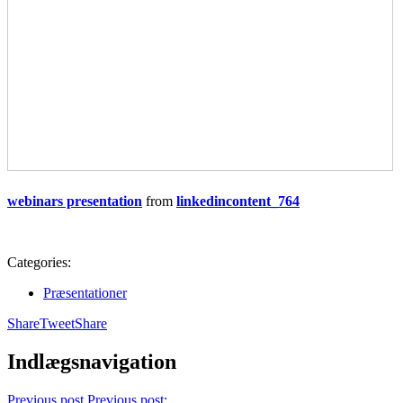
webinars presentation
from
linkedincontent_764
Categories:
Præsentationer
Share
Tweet
Share
Indlægsnavigation
Previous post
Previous post: