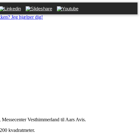
kken? Jeg hjælper dig!
m, Messecenter Vesthimmerland til Aars Avis.
1200 kvadratmeter.