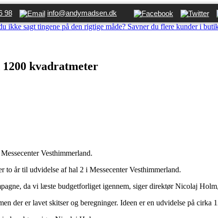
6 98
info@andymadsen.dk
du ikke sagt tingene på den rigtige måde? Savner du flere kunder i buti
 1200 kvadratmeter
af Messecenter Vesthimmerland.
er to år til udvidelse af hal 2 i Messecenter Vesthimmerland.
mpagne, da vi læste budgetforliget igennem, siger direktør Nicolaj Hol
men der er lavet skitser og beregninger. Ideen er en udvidelse på cirka 