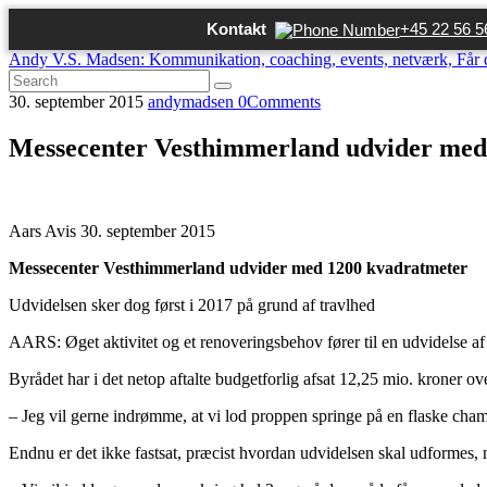
Kontakt
+45 22 56 5
Andy V.S. Madsen: Kommunikation, coaching, events, netværk,
Får 
30. september 2015
andymadsen
0
Comments
Messecenter Vesthimmerland udvider med
Aars Avis 30. september 2015
Messecenter Vesthimmerland udvider med 1200 kvadratmeter
Udvidelsen sker dog først i 2017 på grund af travlhed
AARS: Øget aktivitet og et renoveringsbehov fører til en udvidelse 
Byrådet har i det netop aftalte budgetforlig afsat 12,25 mio. kroner ov
– Jeg vil gerne indrømme, at vi lod proppen springe på en flaske cha
Endnu er det ikke fastsat, præcist hvordan udvidelsen skal udformes, 