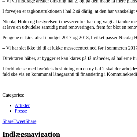
– Vi vil inddrage arealer omkring hal 2, og på den måde få mere plads
I forvejen er tagkonstruktionen i hal 2 så dårlig, at den har vanskeligt
Nicolaj Holm og bestyrelsen i messecentret har dog valgt at tænke mer
at lave en udvidelse samtidig med renoveringen, frem for blot en reno
Pengene er først afsat i budget 2017 og 2018, hvilket passer Nicolaj Ho
– Vi har slet ikke tid til at lukke messecentret ned før i sommeren 2017.
Direktøren håber, at byggeriet kan klares på få måneder, så hallerne hu
I forbindelse med byrådets beslutning om en ny hal 2 skal der arbejdes
fald ske via en kommunal lånegaranti til finansiering i Kommunekredi
Categories:
Artikler
Presse
Share
Tweet
Share
Indlægsnavigation