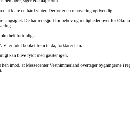
 inden døre, siger Nicolaj Holm.
 ved at klare en hård vinter. Derfor er en renovering nødvendig.
e langsigtet. De har redegjort for behov og muligheder over for Økonomi
vering.
lm helt fortrinligt.
 Vi er fuldt booket frem til da, forklarer han.
rtigt kan blive fyldt med gæster igen.
 hen imod, at Messecenter Vesthimmerland overtager bygningerne i regi af
t.