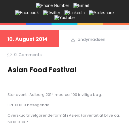
ANDY V.S. MADSEN:
KOMMUNIKATION, COACHING,
EVENTS, NETVÆRK,
10. August 2014
andymadsen
Får du ikke sagt tingene på den rigtige måde? Savner du flere kunder
i butikken? Jeg hjælper dig!
0
Comments
Asian Food Festival
Stor event i Aalborg 2014 med ca. 100 frivillige bag.
Ca. 13.000 besøgende.
Overskud til velgørende formål i Asien: Forventet at blive ca.
60.000 DKR.