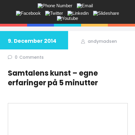
ANDY V.S. MADSEN:
KOMMUNIKATION, COACHING,
EVENTS, NETVÆRK,
9. December 2014
andymadsen
Får du ikke sagt tingene på den rigtige måde? Savner du flere kunder
i butikken? Jeg hjælper dig!
0
Comments
Samtalens kunst – egne
erfaringer på 5 minutter