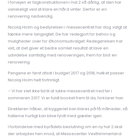
I forvejen er tagkonstruktionen i hal 2 så dårlig, at den har
vanskeligt ved at klare en hård vinter. Derfor er en
renovering nødvendig.
Nicolaj Holm og bestyrelsen i messecentret har dog valgt at
tænke mere langsigtet. De har redegjort for behov og
muligheder over for Økonomiudvalget. Redegørelsen har
vist, at det giver et bedre samlet resultat at lave en
udvidelse samtidig med renoveringen, frem for blot en
renovering.
Pengene er først afsat i budget 2017 og 2018, hvilket passer
Nicolaj Holm helt fortrinligt.
– Vi har slet ikke tid til at lukke messecentret ned før i
sommeren 2017. Vi er fuldt booket frem til da, forklarer han.
Direktøren håber, at byggeriet kan klares på få måneder, så
hallerne hurtigt kan blive fyldt med gæster igen.
I forbindelse med byrådets beslutning om en ny hal 2 skal
der arbejdes hen imod, at Messecenter Vesthimmerland