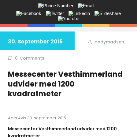
ANDY V.S. MADSEN:
KOMMUNIKATION, COACHING,
EVENTS, NETVÆRK,
30. September 2015
andymadsen
Får du ikke sagt tingene på den rigtige måde? Savner du flere kunder
i butikken? Jeg hjælper dig!
0
Comments
Messecenter Vesthimmerland
udvider med 1200
kvadratmeter
Aars Avis 30. september 2015
Messecenter Vesthimmerland udvider med 1200
kvadratmeter