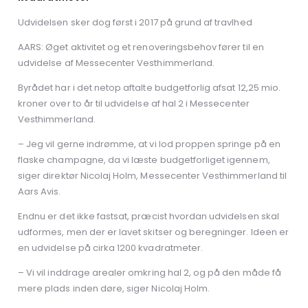
Udvidelsen sker dog først i 2017 på grund af travlhed
AARS: Øget aktivitet og et renoveringsbehov fører til en
udvidelse af Messecenter Vesthimmerland.
Byrådet har i det netop aftalte budgetforlig afsat 12,25 mio.
kroner over to år til udvidelse af hal 2 i Messecenter
Vesthimmerland.
– Jeg vil gerne indrømme, at vi lod proppen springe på en
flaske champagne, da vi læste budgetforliget igennem,
siger direktør Nicolaj Holm, Messecenter Vesthimmerland til
Aars Avis.
Endnu er det ikke fastsat, præcist hvordan udvidelsen skal
udformes, men der er lavet skitser og beregninger. Ideen er
en udvidelse på cirka 1200 kvadratmeter.
– Vi vil inddrage arealer omkring hal 2, og på den måde få
mere plads inden døre, siger Nicolaj Holm.