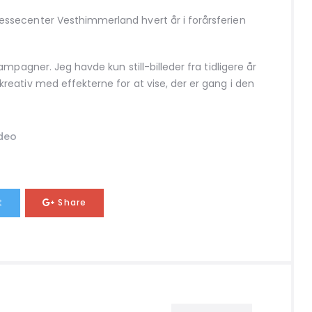
secenter Vesthimmerland hvert år i forårsferien
mpagner. Jeg havde kun still-billeder fra tidligere år
eativ med effekterne for at vise, der er gang i den
deo
t
Share