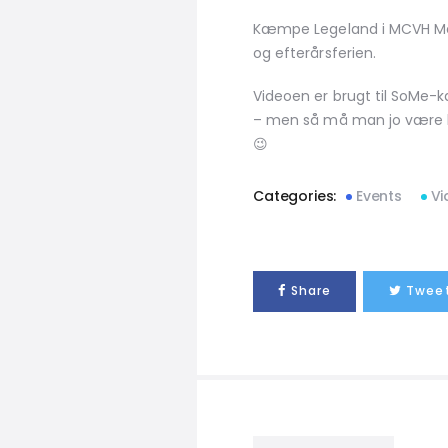
Kæmpe Legeland i MCVH Mes
og efterårsferien.
Videoen er brugt til SoMe-ka
– men så må man jo være kr
😉
Categories:
Events
Vi
Share
Twee