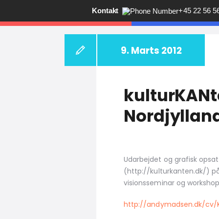
Kontakt
+45 22 56 5
ANDY V.S. MADS
9. Marts 2012
Får du ikke
kulturKANt
Nordjylland
Udarbejdet og grafisk opsat
(http://kulturkanten.dk/) p
visionsseminar og workshop
http://andymadsen.dk/cv/