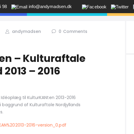
6 98
info@andymadsen.dk
EN: KOMMUNIKATION, COACHING, E
 sagt tingene på den rigtige måde? Savner du flere kunder i butikken? Jeg 
andymadsen
0
Comments
en – Kulturaftale
 2013 – 2016
 Idéoplæg til KulturKANten 2013-2016
å baggrund af Kulturaftale Nordjyllands
s.
KAN%202013-2016-version_0.pdf