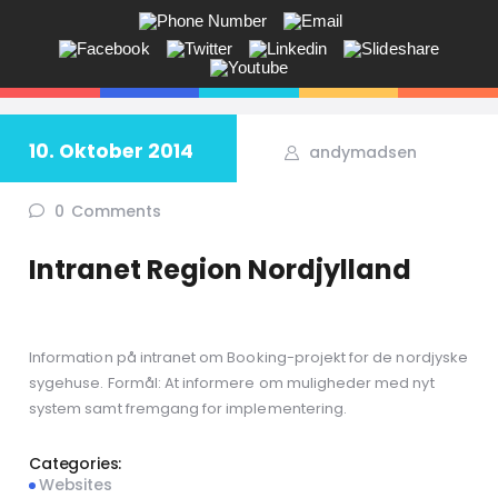
ANDY V.S. MADSEN:
KOMMUNIKATION, COACHING,
EVENTS, NETVÆRK,
10. Oktober 2014
andymadsen
Får du ikke sagt tingene på den rigtige måde? Savner du flere kunder
i butikken? Jeg hjælper dig!
0
Comments
Intranet Region Nordjylland
Information på intranet om Booking-projekt for de nordjyske
sygehuse. Formål: At informere om muligheder med nyt
system samt fremgang for implementering.
Categories:
Websites