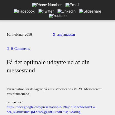
Andy V.S. Madsen: Kommunikation, coaching, events, netværk,
Får du ikke sagt tingene på den rigtige måde? Savner du flere kunder i butikken? Jeg
hjælper dig!
10. Februar 2016
andymadsen
0
Comments
Få det optimale udbytte ud af din
messestand
Præsentation for deltagere på kursus/messer hos MCVH Messecenter
Vesthimmerland.
Se den her:
https://docs.google.com/presentation/d/19njbdBb2eMZNnvFw-
Sez_sCBnBxmoQKtXSleQgQi8QU/edit?usp=sharing