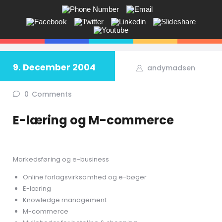
ANDY V.S. MADSEN:
KOMMUNIKATION, COACHING,
EVENTS, NETVÆRK,
9. December 2004
andymadsen
Får du ikke sagt tingene på den rigtige måde? Savner du flere kunder
i butikken? Jeg hjælper dig!
0
Comments
E-læring og M-commerce
Markedsføring og e-business
Online forlagsvirksomhed og e-bøger
E-læring
Knowledge management
M-commerce