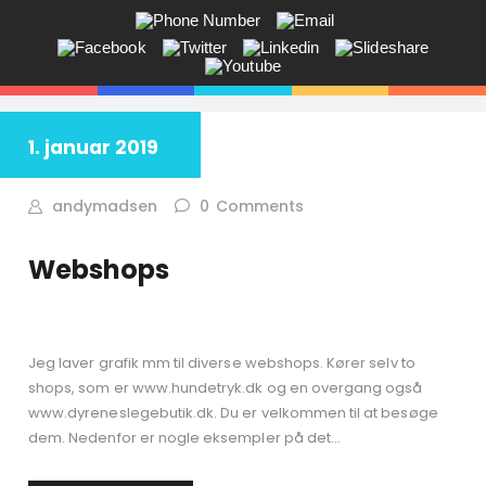
ANDY V.S. MADSEN:
KOMMUNIKATION, COACHING,
EVENTS, NETVÆRK,
1. januar 2019
Får du ikke sagt tingene på den rigtige måde? Savner du flere kunder
i butikken? Jeg hjælper dig!
andymadsen
0
Comments
Webshops
Jeg laver grafik mm til diverse webshops. Kører selv to
shops, som er www.hundetryk.dk og en overgang også
www.dyreneslegebutik.dk. Du er velkommen til at besøge
dem. Nedenfor er nogle eksempler på det…