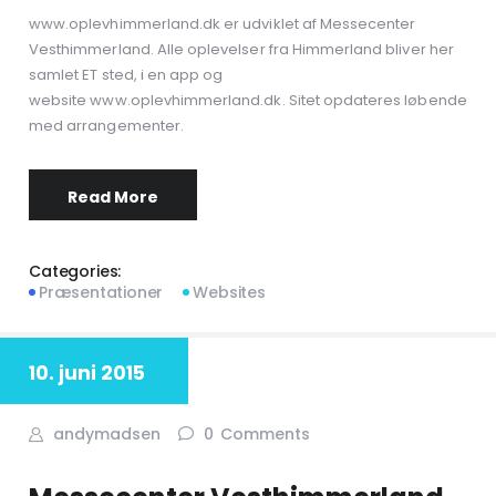
www.oplevhimmerland.dk er udviklet af Messecenter
Vesthimmerland. Alle oplevelser fra Himmerland bliver her
samlet ET sted, i en app og
website www.oplevhimmerland.dk. Sitet opdateres løbende
med arrangementer.
Read More
Categories:
Præsentationer
Websites
10. juni 2015
andymadsen
0
Comments