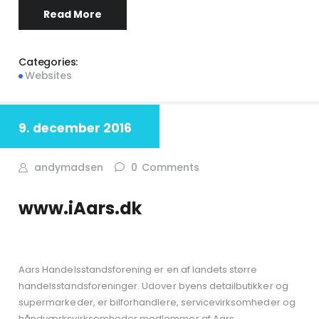
Read More
Categories:
Websites
9. december 2016
andymadsen
0
Comments
www.iAars.dk
Aars Handelsstandsforening er en af landets større
handelsstandsforeninger. Udover byens detailbutikker og
supermarkeder, er bilforhandlere, servicevirksomheder og
håndværksvirksomheder medlemmer af Aars