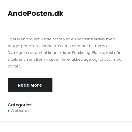
AndePosten.dk
Eget webprojekt. AndePosten er en satirisk netavis med
brugergenereret indhold. Overskrifter har bl.a. været:
Dværge ikke ramt af finanskrisen Forskning: Flaskepost når
sjældent frem Børn kræver flere lukkedage og forbud mod
vanter…
Read More
Categories:
Websites