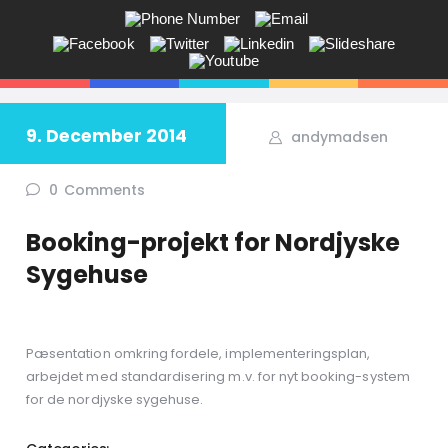
ANDY V.S. MADSEN:
KOMMUNIKATION, COACHING,
EVENTS, NETVÆRK,
9. December 2014
andymadsen
Får du ikke sagt tingene på den rigtige måde? Savner du flere kunder
i butikken? Jeg hjælper dig!
0
Comments
Booking-projekt for Nordjyske
Sygehuse
Pæsentation omkring fordele, implementeringsplan,
arbejdet med standardisering m.v. for nyt booking-system
for de nordjyske sygehuse.