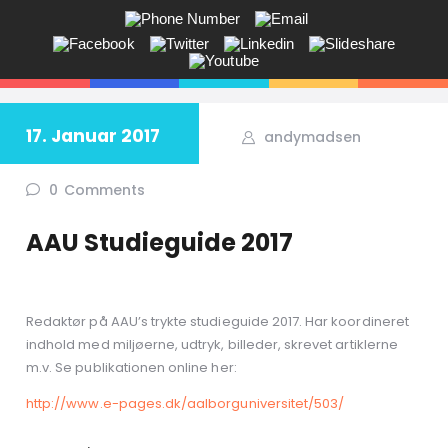
ANDY V.S. MADSEN:
KOMMUNIKATION, COACHING,
EVENTS, NETVÆRK,
17. Januar 2017
andymadsen
Får du ikke sagt tingene på den rigtige måde? Savner du flere kunder
i butikken? Jeg hjælper dig!
0
Comments
AAU Studieguide 2017
Redaktør på AAU’s trykte studieguide 2017. Har koordineret
indhold med miljøerne, udtryk, billeder, skrevet artiklerne
m.v. Se publikationen online her:
http://www.e-pages.dk/aalborguniversitet/503/