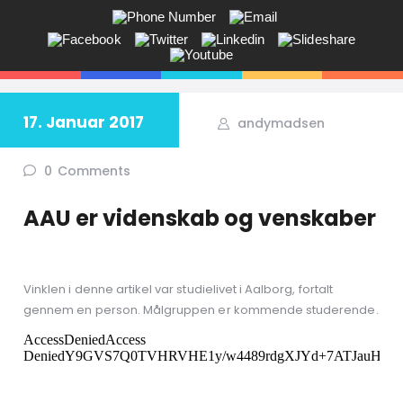
ANDY V.S. MADSEN:
KOMMUNIKATION, COACHING,
EVENTS, NETVÆRK,
17. Januar 2017
andymadsen
Får du ikke sagt tingene på den rigtige måde? Savner du flere kunder
i butikken? Jeg hjælper dig!
0
Comments
AAU er videnskab og venskaber
Vinklen i denne artikel var studielivet i Aalborg, fortalt
gennem en person. Målgruppen er kommende studerende.