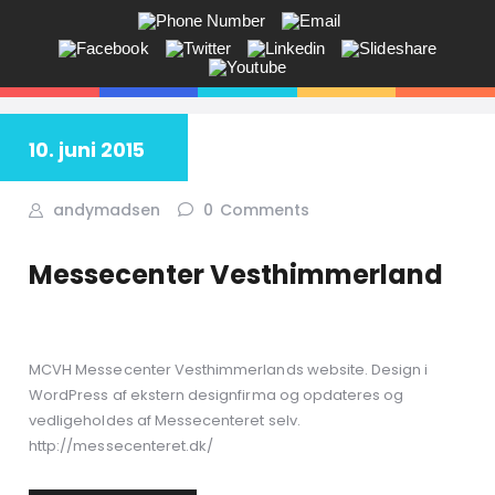
ANDY V.S. MADSEN:
KOMMUNIKATION, COACHING,
EVENTS, NETVÆRK,
10. juni 2015
Får du ikke sagt tingene på den rigtige måde? Savner du flere kunder
i butikken? Jeg hjælper dig!
andymadsen
0
Comments
Messecenter Vesthimmerland
MCVH Messecenter Vesthimmerlands website. Design i
WordPress af ekstern designfirma og opdateres og
vedligeholdes af Messecenteret selv.
http://messecenteret.dk/