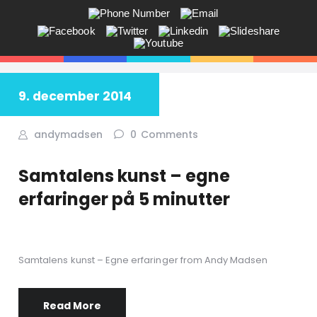
ANDY V.S. MADSEN:
KOMMUNIKATION, COACHING,
EVENTS, NETVÆRK,
9. december 2014
Får du ikke sagt tingene på den rigtige måde? Savner du flere kunder
i butikken? Jeg hjælper dig!
andymadsen
0
Comments
Samtalens kunst – egne
erfaringer på 5 minutter
Samtalens kunst – Egne erfaringer from Andy Madsen
Read More