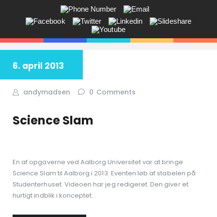
ANDY V.S. MADSEN:
KOMMUNIKATION, COACHING,
EVENTS, NETVÆRK,
6. april 2013
Får du ikke sagt tingene på den rigtige måde? Savner du flere kunder
i butikken? Jeg hjælper dig!
andymadsen
0
Comments
Science Slam
En af opgaverne ved Aalborg Universitet var at bringe
Science Slam til Aalborg i 2013. Eventen løb af stabelen på
Studenterhuset. Videoen har jeg redigeret. Den giver et
hurtigt indblik i konceptet…