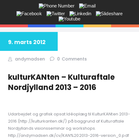
ANDY V.S. MADSEN:
KOMMUNIKATION, COACHING,
EVENTS, NETVÆRK,
9. marts 2012
Får du ikke sagt tingene på den rigtige måde? Savner du flere kunder
i butikken? Jeg hjælper dig!
andymadsen
0
Comments
kulturKANten – Kulturaftale
Nordjylland 2013 – 2016
Udarbejdet og grafisk opsat Idéoplæg til KulturKANten 2013-
2016 (http://kulturkanten.dk/) på baggrund af Kulturaftale
Nordjyllands visionsseminar og workshops.
http://andymadsen.dk/cv/KAN%202013-2016-version_0.pdf