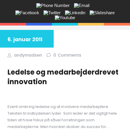
ANDY V.S. MADSEN:
KOMMUNIKATION, COACHING,
EVENTS, NETVÆRK,
6. januar 2011
Får du ikke sagt tingene på den rigtige måde? Savner du flere kunder
i butikken? Jeg hjælper dig!
andymadsen
0
Comments
Ledelse og medarbejderdrevet
innovation
Event omkring ledelse og at involvere medarbejdere.
Teksten til indbydelsen lyder: Som leder er det vigtigt hele
tiden at have fokus på såvel forretningen som
medarbejderne. Men hvordan skaber du succes for…