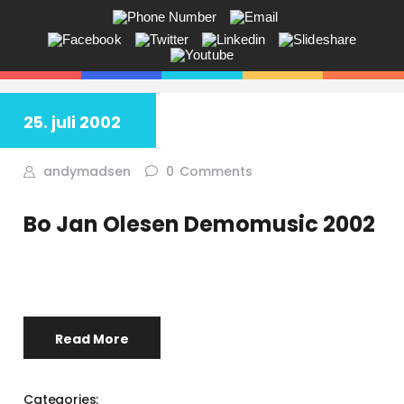
ANDY V.S. MADSEN:
KOMMUNIKATION, COACHING,
EVENTS, NETVÆRK,
25. juli 2002
Får du ikke sagt tingene på den rigtige måde? Savner du flere kunder
i butikken? Jeg hjælper dig!
andymadsen
0
Comments
Bo Jan Olesen Demomusic 2002
Read More
Categories: