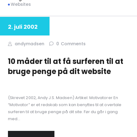
Websites
2. juli 2002
andymadsen
0
Comments
10 måder til at få surferen til at
bruge penge på dit website
(Skrevet 2002, Andy J.S. Madsen) Artikel: Motivatorer En
“Motivator” er et redskab som kan benyttes til at overtale
surferen til at bruge penge på dit site. Før du går i gang
med…